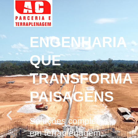
ENGENHARIA
QUE
TRANSFORMA
PAISAGENS
Soluções completas
em terraplenagem,